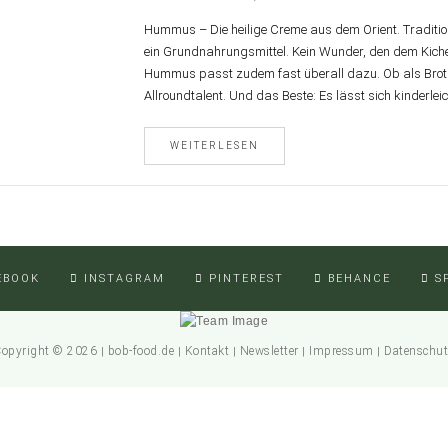
Hummus – Die heilige Creme aus dem Orient. Tradition
ein Grundnahrungsmittel. Kein Wunder, den dem Kic
Hummus passt zudem fast überall dazu. Ob als Brotauf
Allroundtalent. Und das Beste: Es lässt sich kinderlei
WEITERLESEN
EBOOK
INSTAGRAM
PINTEREST
BEHANCE
S
opyright © 2026
bob-food.de
Kontakt
Newsletter
Impressum
Datenschu
|
|
|
|
|