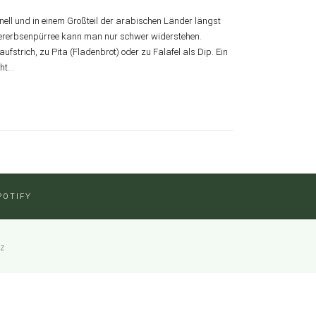
ell und in einem Großteil der arabischen Länder längst
hererbsenpürree kann man nur schwer widerstehen.
strich, zu Pita (Fladenbrot) oder zu Falafel als Dip. Ein
cht…
POTIFY
tz