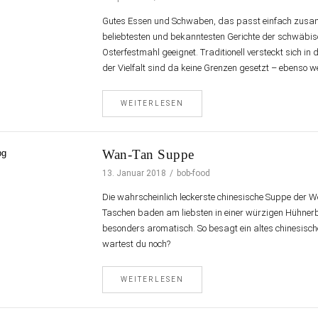
Gutes Essen und Schwaben, das passt einfach zusam
beliebtesten und bekanntesten Gerichte der schwäbi
Osterfestmahl geeignet. Traditionell versteckt sich in
der Vielfalt sind da keine Grenzen gesetzt – ebenso w
WEITERLESEN
Wan-Tan Suppe
13. Januar 2018
bob-food
Die wahrscheinlich leckerste chinesische Suppe der We
Taschen baden am liebsten in einer würzigen Hühner
besonders aromatisch. So besagt ein altes chinesisch
wartest du noch?
WEITERLESEN