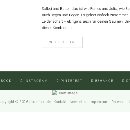
Salbei und Butter, das ist wie Romeo und Julia, wie B
auch Regen und Bogen. Es gehört einfach zusammen. D
Leidenschaft – übrigens auch für deinen Gaumen. Un
dieser Kombination…
WEITERLESEN
EBOOK
INSTAGRAM
PINTEREST
BEHANCE
S
opyright © 2026
bob-food.de
Kontakt
Newsletter
Impressum
Datenschu
|
|
|
|
|