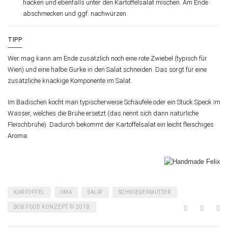
hacken und ebenfalls unter den Kartoffelsalat mischen. Am Ende
abschmecken und ggf. nachwürzen.
TIPP
Wer mag kann am Ende zusätzlich noch eine rote Zwiebel (typisch für
Wien) und eine halbe Gurke in den Salat schneiden. Das sorgt für eine
zusätzliche knackige Komponente im Salat.
Im Badischen kocht man typischerweise Schäufele oder ein Stück Speck im
Wasser, welches die Brühe ersetzt (das nennt sich dann natürliche
Fleischbrühe). Dadurch bekommt der Kartoffelsalat ein leicht fleischiges
Aroma.
KARFOFFEL
OMA
SALAT
SCHWIEGERMUTTER
BOB FOOD KONZEPT © 2018