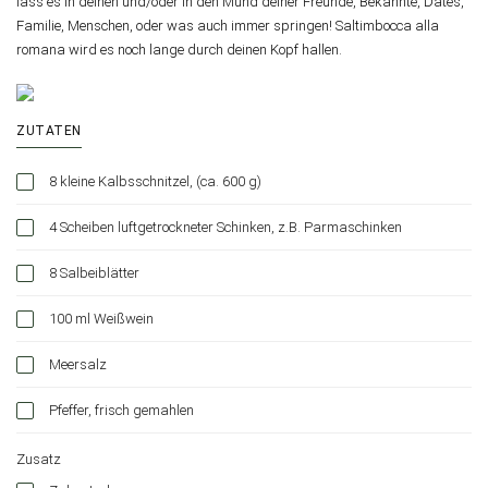
lass es in deinen und/oder in den Mund deiner Freunde, Bekannte, Dates,
Familie, Menschen, oder was auch immer springen! Saltimbocca alla
romana wird es noch lange durch deinen Kopf hallen.
ZUTATEN
8 kleine Kalbsschnitzel, (ca. 600 g)
4 Scheiben luftgetrockneter Schinken, z.B. Parmaschinken
8 Salbeiblätter
100 ml Weißwein
Meersalz
Pfeffer, frisch gemahlen
Zusatz