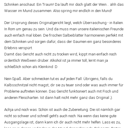
Schinken anschaut. Ein Traum! Da läuft mir doch glatt der Wein... ähh das
Wasser im Mund zusammen. Also spring mir endlich in den Mund!
Der Ursprung dieses Originalgericht liegt, welch Überraschung - in Italien.
In Rom um genau zu sein. Und da muss man unsere italienischen Freunde
auch einfach mal loben. Die frischen Salbeiblätter harmonieren perfekt mit
dem Schinken und sorgen dafür, dass der Gaumen ein ganz besonderes
Erlebnis verspürt.
Damit das Gericht auch nicht zu trocken wird, kippt man einfach noch
ordentlich Weißwein drüber. Alkohol ist ja immer toll, lernt man ja
schließlich schon als Kleinkind :D
Nein Spaß. Aber schmecken tut es auf jeden Fall. Übrigens, falls du
Kalbsschnitzel nicht magst, dir sie zu teuer sind oder was auch immer für
Probleme auftreten können. Das Gericht funktioniert auch mit Fisch und
anderen Fleischarten. Ist dann halt nicht mehr ganz das Original ;).
Achja und noch was: Schön ist auch die Zubereitung: Die ist nämlich gar
nicht so schwer und schnell geht‘s auch noch. Na wenn das keine gute
Ausgangslage ist, dann kann ich dir auch nicht mehr helfen. Lass es zu,