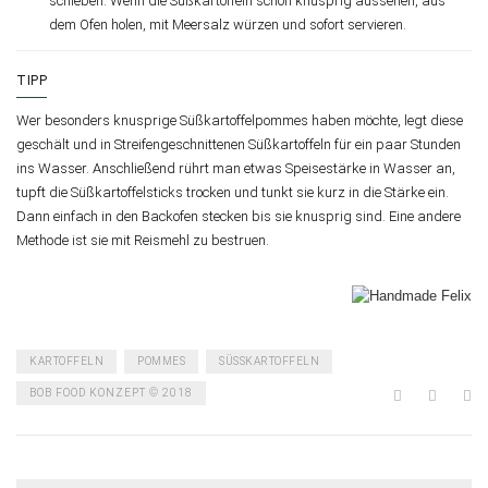
schieben. Wenn die Süßkartoffeln schön knusprig aussehen, aus
dem Ofen holen, mit Meersalz würzen und sofort servieren.
TIPP
Wer besonders knusprige Süßkartoffelpommes haben möchte, legt diese
geschält und in Streifengeschnittenen Süßkartoffeln für ein paar Stunden
ins Wasser. Anschließend rührt man etwas Speisestärke in Wasser an,
tupft die Süßkartoffelsticks trocken und tunkt sie kurz in die Stärke ein.
Dann einfach in den Backofen stecken bis sie knusprig sind. Eine andere
Methode ist sie mit Reismehl zu bestruen.
KARTOFFELN
POMMES
SÜSSKARTOFFELN
BOB FOOD KONZEPT © 2018