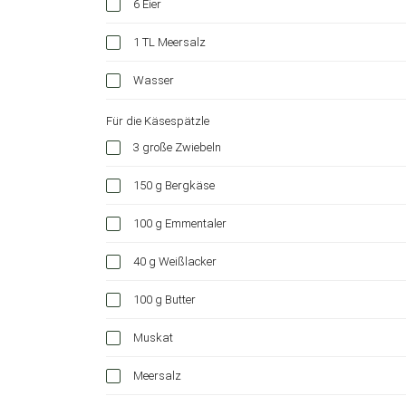
6 Eier
1 TL Meersalz
Wasser
Für die Käsespätzle
3 große Zwiebeln
150 g Bergkäse
100 g Emmentaler
40 g Weißlacker
100 g Butter
Muskat
Meersalz