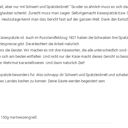
Fall, aber nur mit Schwert und Spätzlesbrett.“ So oder so ähnlich muss es sich
auben schenkt. Zurecht muss man sagen. Selbstgemacht Käsespätzle bzw. Spa
rin. Heutzutage kennt man das Gericht fast auf der ganzen Welt. Dank den Exilsc
en Käsespätzle ist. Auch im Russlandfeldzug 1821 haben die Schwaben ihre Spä
spresse gibt. Die erleichtert die Arbeit natürlich.
 die Geister. Wir machen es mit drei Käsesorten, die alle unterschiedlich sind
sich am besten entfalten. Und nicht nur der Käse macht dieses Gericht so beso
 Wehrmut karamellisieren. Und dann natürlich Zeit!
espätzle besonders für. Also schnapp dir Schwert und Spätzlesbrett und schab
des Landes kochen zu können. Deine Gäste werden begeistert sein.
d 150g Hartweizengrieß