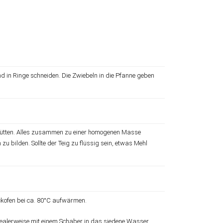
nd in Ringe schneiden. Die Zwiebeln in die Pfanne geben
chütten. Alles zusammen zu einer homogenen Masse
zu bilden. Sollte der Teig zu flüssig sein, etwas Mehl
kofen bei ca. 80°C aufwärmen.
idealerweise mit einem Schaber in das siedene Wasser