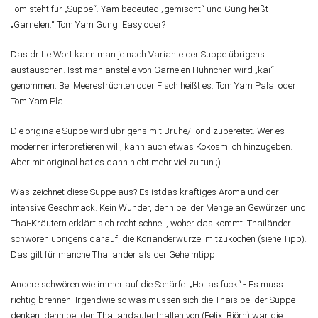
Tom steht für „Suppe“. Yam bedeuted „gemischt“ und Gung heißt
„Garnelen.“ Tom Yam Gung. Easy oder?
Das dritte Wort kann man je nach Variante der Suppe übrigens
austauschen. Isst man anstelle von Garnelen Hühnchen wird „kai“
genommen. Bei Meeresfrüchten oder Fisch heißt es: Tom Yam Palai oder
Tom Yam Pla.
Die originale Suppe wird übrigens mit Brühe/Fond zubereitet. Wer es
moderner interpretieren will, kann auch etwas Kokosmilch hinzugeben.
Aber mit original hat es dann nicht mehr viel zu tun ;)
Was zeichnet diese Suppe aus? Es istdas kräftiges Aroma und der
intensive Geschmack. Kein Wunder, denn bei der Menge an Gewürzen und
Thai-Kräutern erklärt sich recht schnell, woher das kommt .Thailänder
schwören übrigens darauf, die Korianderwurzel mitzukochen (siehe Tipp).
Das gilt für manche Thailänder als der Geheimtipp.
Andere schwören wie immer auf die Schärfe. „Hot as fuck“ - Es muss
richtig brennen! Irgendwie so was müssen sich die Thais bei der Suppe
denken, denn bei den Thailandaufenthalten von (Felix, Björn) war die