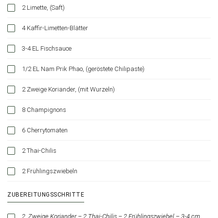
2 Limette, (Saft)
4 Kaffir-Limetten-Blätter
3-4 EL Fischsauce
1/2 EL Nam Prik Phao, (geröstete Chilipaste)
2 Zweige Koriander, (mit Wurzeln)
8 Champignons
6 Cherrytomaten
2 Thai-Chilis
2 Frühlingszwiebeln
ZUBEREITUNGSSCHRITTE
2
Zweige Koriander – 2 Thai-Chilis – 2 Frühlingszwiebel – 3-4 cm