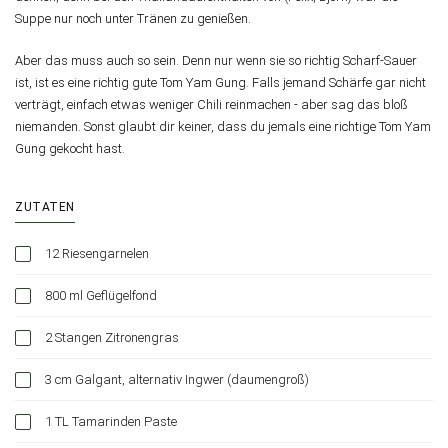
Suppe nur noch unter Tränen zu genießen.
Aber das muss auch so sein. Denn nur wenn sie so richtig Scharf-Sauer
ist, ist es eine richtig gute Tom Yam Gung. Falls jemand Schärfe gar nicht
verträgt, einfach etwas weniger Chili reinmachen - aber sag das bloß
niemanden. Sonst glaubt dir keiner, dass du jemals eine richtige Tom Yam
Gung gekocht hast.
ZUTATEN
12 Riesengarnelen
800 ml Geflügelfond
2 Stangen Zitronengras
3 cm Galgant, alternativ Ingwer (daumengroß)
1 TL Tamarinden Paste