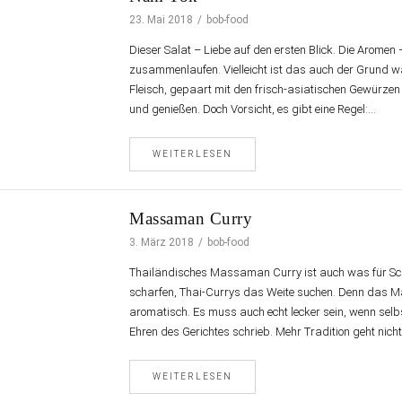
23. Mai 2018
bob-food
Dieser Salat – Liebe auf den ersten Blick. Die Arom
zusammenlaufen. Vielleicht ist das auch der Grund 
Fleisch, gepaart mit den frisch-asiatischen Gewürze
und genießen. Doch Vorsicht, es gibt eine Regel:…
WEITERLESEN
Massaman Curry
3. März 2018
bob-food
Thailändisches Massaman Curry ist auch was für Sch
scharfen, Thai-Currys das Weite suchen. Denn das M
aromatisch. Es muss auch echt lecker sein, wenn selb
Ehren des Gerichtes schrieb. Mehr Tradition geht nich
WEITERLESEN