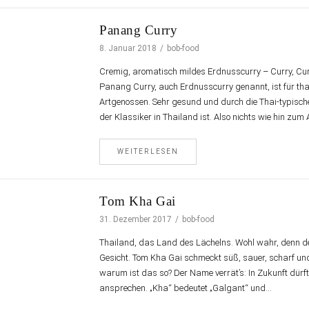
Panang Curry
8. Januar 2018
bob-food
Cremig, aromatisch mildes Erdnusscurry – Curry, Curr
Panang Curry, auch Erdnusscurry genannt, ist für tha
Artgenossen. Sehr gesund und durch die Thai-typisc
der Klassiker in Thailand ist. Also nichts wie hin zu
WEITERLESEN
Tom Kha Gai
31. Dezember 2017
bob-food
Thailand, das Land des Lächelns. Wohl wahr, denn de
Gesicht. Tom Kha Gai schmeckt süß, sauer, scharf un
warum ist das so? Der Name verrät’s: In Zukunft dürft
ansprechen. „Kha“ bedeutet „Galgant“ und…