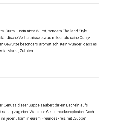
y, Curry – nein nicht Wurst, sondern Thailand Style!
iländische Verhältnisse etwas milder als seine Curry-
hen Gewürze besonders aromatisch. Kein Wunder, dass es
m Asia Markt, Zutaten…
r Genuss dieser Suppe zaubert dir ein Lächeln aufs
d salzig zugleich. Was eine Geschmacksexplosion! Doch
 ihr jeden „Tom“ in eurem Freundeskreis mit „Suppe“