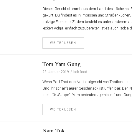
Dieses Gericht stammt aus dem Land des Lächelns. 
gekürt. Du findest es in Imbissen und Straßenküchen,
salzige Elemente. Zudem besteht es unter anderem a
lecker! Achja, einfach zuzubereiten ist es auch, sobal
WEITERLESEN
Tom Yam Gung
23. Januar 2019
bob-food
Wenn Pad Thai das Nationalgericht von Thailand ist,
Und ihr scharfsaurer Geschmack ist unfehlbar. Den 
steht für „Suppe“. Yam bedeuted „gemischt“ und Gung
WEITERLESEN
Nam Tok