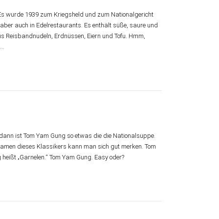
Es wurde 1939 zum Kriegsheld und zum Nationalgericht
 aber auch in Edelrestaurants. Es enthält süße, saure und
us Reisbandnudeln, Erdnüssen, Eiern und Tofu. Hmm,
d…
 dann ist Tom Yam Gung so etwas die die Nationalsuppe.
Namen dieses Klassikers kann man sich gut merken. Tom
 heißt „Garnelen.“ Tom Yam Gung. Easy oder?